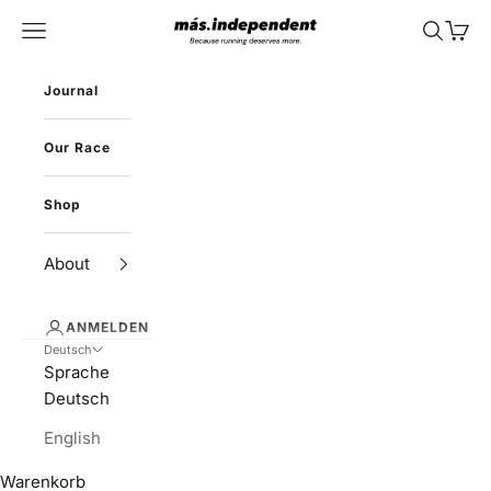
Zum Inhalt springen
más.independent
Menü
Suchen
Waren
Journal
Our Race
Shop
About
ANMELDEN
Deutsch
Sprache
Deutsch
English
Warenkorb