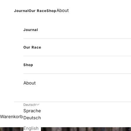
Zum Inhalt springen
About
Journal
Our Race
Shop
Journal
Our Race
Shop
About
Deutsch
Sprache
Warenkorb
Deutsch
English