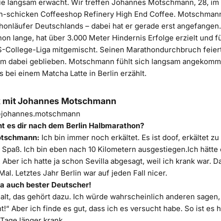
die langsam erwacht. Wir treffen Johannes Motschmann, 28, im
ch-schicken Coffeeshop Refinery High End Coffee. Motschmann
honläufer Deutschlands
– dabei hat er gerade erst angefangen. 
hon lange, hat über 3.000 Meter Hindernis Erfolge erzielt und f
US-College-Liga mitgemischt. Seinen Marathondurchbruch feier
dem dabei geblieben. Motschmann fühlt sich langsam angekomm
 bei einem Matcha Latte in Berlin erzählt.
k mit Johannes Motschmann
johannes.motschmann
t es dir nach dem Berlin Halbmarathon?
otschmann:
Ich bin immer noch erkältet. Es ist doof, erkältet zu
Spaß. Ich bin eben nach 10 Kilometern ausgestiegen.Ich hätte 
. Aber ich hatte ja schon Sevilla abgesagt, weil ich krank war. D
Mal. Letztes Jahr Berlin war auf jeden Fall nicer.
ja auch bester Deutscher!
 halt, das gehört dazu. Ich würde wahrscheinlich anderen sagen,
ht!“ Aber ich finde es gut, dass ich es versucht habe. So ist es ha
 Tage länger krank.