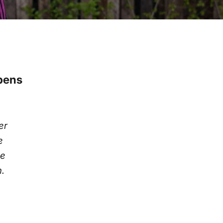
ebens
er
e
ne
.