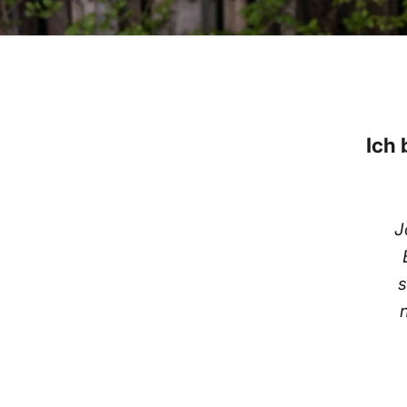
Ich 
J
s