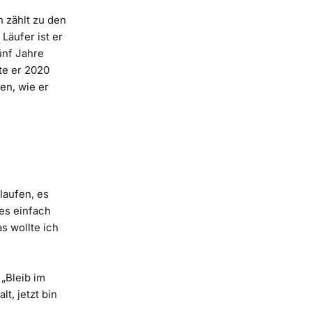
 zählt zu den
Läufer ist er
ünf Jahre
te er 2020
en, wie er
 laufen, es
es einfach
as wollte ich
 „Bleib im
lt, jetzt bin