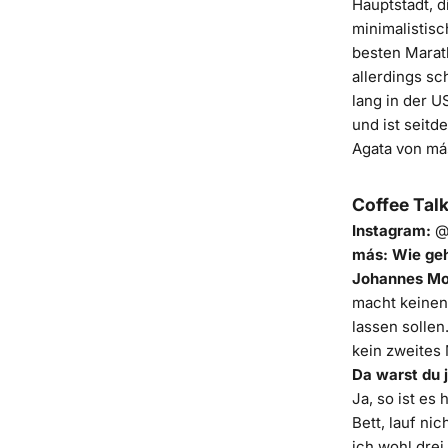
Hauptstadt, 
minimalistis
besten Marat
allerdings sc
lang in der 
und ist seit
Agata von más
Coffee Tal
Instagram:
@
más: Wie geh
Johannes M
macht keinen 
lassen sollen
kein zweites 
Da warst du 
Ja, so ist es
Bett, lauf nic
ich wohl drei