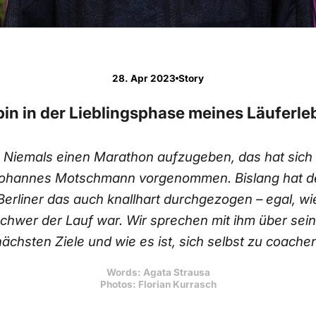
28. Apr 2023
Story
bin in der Lieblingsphase meines Läuferl
Niemals einen Marathon aufzugeben, das hat sich
ohannes Motschmann vorgenommen. Bislang hat d
Berliner das auch knallhart durchgezogen – egal, wi
chwer der Lauf war. Wir sprechen mit ihm über sei
nächsten Ziele und wie es ist, sich selbst zu coachen
Words: Agata Strausa
Photos: Florian Kurrasch