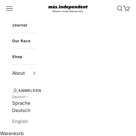
Zum Inhalt springen
más.independent
Menü
Suchen
Waren
Journal
Our Race
Shop
About
ANMELDEN
Deutsch
Sprache
Deutsch
English
Warenkorb