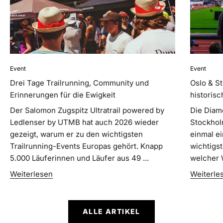
Event
Event
Drei Tage Trailrunning, Community und
Oslo & S
Erinnerungen für die Ewigkeit
historis
Der Salomon Zugspitz Ultratrail powered by
Die Diam
Ledlenser by UTMB hat auch 2026 wieder
Stockhol
gezeigt, warum er zu den wichtigsten
einmal ei
Trailrunning-Events Europas gehört. Knapp
wichtigs
5.000 Läuferinnen und Läufer aus 49 ...
welcher W
Weiterlesen
Weiterle
ALLE ARTIKEL